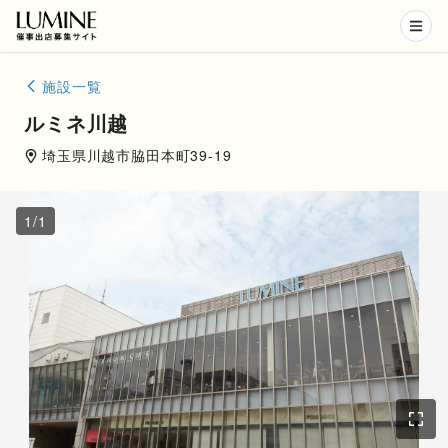
施設一覧
ルミネ川越
埼玉県
川越市
脇田本町39-19
1
/
1